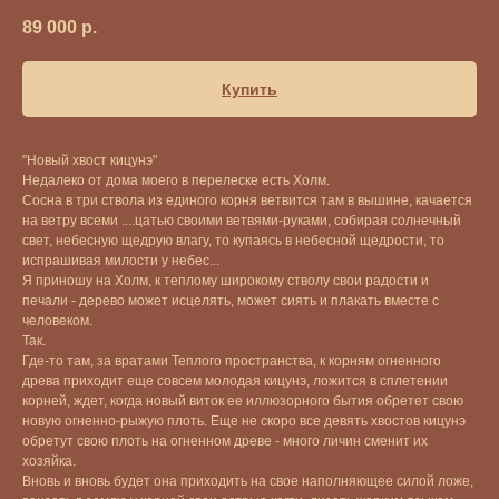
89 000
р.
Купить
"Новый хвост кицунэ"
Недалеко от дома моего в перелеске есть Холм.
Сосна в три ствола из единого корня ветвится там в вышине, качается
на ветру всеми ....цатью своими ветвями-руками, собирая солнечный
свет, небесную щедрую влагу, то купаясь в небесной щедрости, то
испрашивая милости у небес...
Я приношу на Холм, к теплому широкому стволу свои радости и
печали - дерево может исцелять, может сиять и плакать вместе с
человеком.
Так.
Где-то там, за вратами Теплого пространства, к корням огненного
древа приходит еще совсем молодая кицунэ, ложится в сплетении
корней, ждет, когда новый виток ее иллюзорного бытия обретет свою
новую огненно-рыжую плоть. Еще не скоро все девять хвостов кицунэ
обретут свою плоть на огненном древе - много личин сменит их
хозяйка.
Вновь и вновь будет она приходить на свое наполняющее силой ложе,