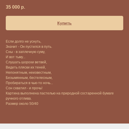
35 000
р.
Купить
Если долго не уснуть,
Значит - Он пустился в путь.
Сны - в заплечную суму,
И вот тьму...
Слушать шорохи ветвей,
Видеть пляски их теней,
Непонятным, неизвестным,
Безымянным, бестелесным,
Пробираться в чью-то ночь...
Сон схватил - и прочь!
Картина выполнена пастелью на природной состаренной бумаге
ручного отлива.
Размер около 50/40