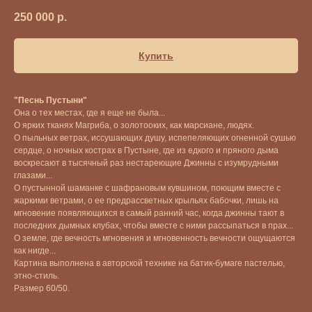
250 000
р.
Купить
"Песнь Пустыни"
Она о тех местах, где я еще не была...
О ярких тканях Магриба, о золотооких, как марсиане, людях.
О пыльных ветрах, иссушающих душу, испепеляющих огненной сушью
сердце, о ночных кострах в Пустыне, где из едкого и пряного дыма
воскресают в тысячный раз нестареющие Джинны с изумрудными
глазами...
О пустынной шаманке с шафрановым кувшином, поющим вместе с
жаркими ветрами, о ее предрассветных крыльях бабочки, лишь на
мгновение появляющихся в самый ранний час, когда джинны тают в
последних дымных клубах, чтобы вместе с ними рассыпаться в прах...
О земле, где вечность мгновения и мгновенность вечности ощущаются
как нигде...
Картина выполнена в авторской технике на батик-бумаге пастелью,
этно-стиль.
Размер 60/50.