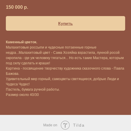
150 000
р.
Купить
Каменный цветок.
Малахитовые россыпи и чудесные потаенные горные
недра...Малахитовый цвет - Сама Хозяйка взрастила, лунной росой
окропила - где уж человеку тягаться... Но есть такие Мастера, которым
под силу сделать и краше!
Картина - посвящение творчеству художника сказочного слова - Павла
Бажова.
Удивительный мир горный, самоцветы светящиеся, добрые Люди и
Чудеса Чудес!
Пастель, бумага ручной работы.
Размер около 40/30
Tilda
Made on