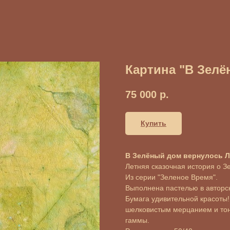
Картина "В Зелё
75 000
р.
Купить
В Зелёный дом вернулось Ле
Летняя сказочная история о 
Из серии "Зеленое Время".
Выполнена пастелью в авторск
Бумага удивительной красоты!
шелковистым мерцанием и тон
гаммы.