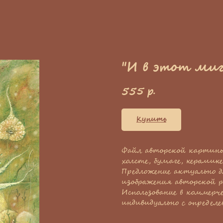
"И в этот миг.
555
р.
Купить
Файл авторской картины
холсте, бумаге, керамике
Предложение актуально д
изображения авторской р
Использование в коммерч
индивидуально с определ