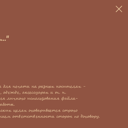
.."
 для печати на разных носителях -
, одежде, аксессуарах и т. п.
ля личного использования файла-
аботы.
еских целях оговаривается строго
ением ответственности сторон по договору.