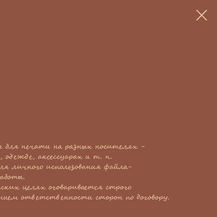
 для печати на разных носителях -
, одежде, аксессуарах и т. п.
ля личного использования файла-
аботы.
еских целях оговаривается строго
ением ответственности сторон по договору.