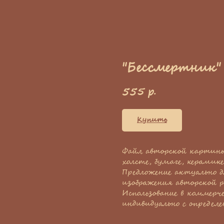
"Бессмертник"
555
р.
Купить
Файл авторской картины
холсте, бумаге, керамике
Предложение актуально д
изображения авторской р
Использование в коммерч
индивидуально с определ