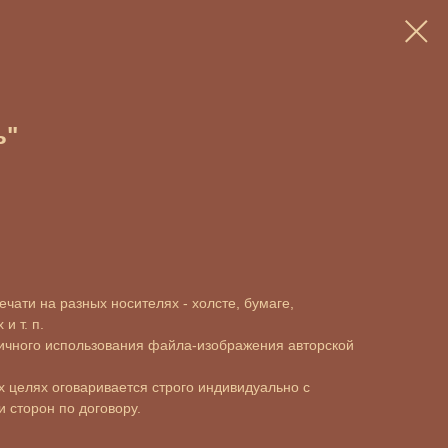
ь"
чати на разных носителях - холсте, бумаге,
и т. п.
ичного использования файла-изображения авторской
 целях оговаривается строго индивидуально с
 сторон по договору.