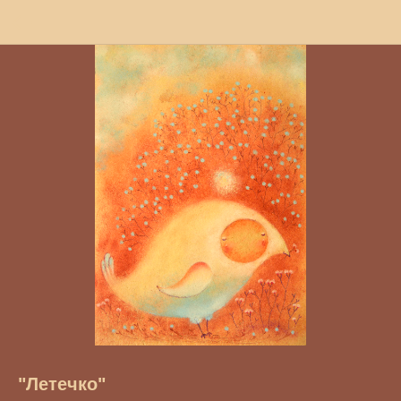
"Летечко"