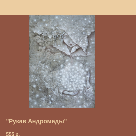
"Рукав Андромеды"
555
р.