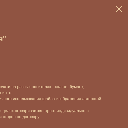
я"
чати на разных носителях - холсте, бумаге,
и т. п.
ичного использования файла-изображения авторской
 целях оговаривается строго индивидуально с
 сторон по договору.